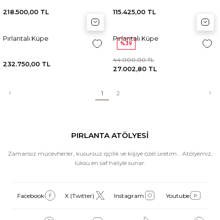
218.500,00 TL
115.425,00 TL
Sepete Ekle
Sepete Ekle
Sep
Sep
Pırlantalı Küpe
Pırlantalı Küpe
%39
44.000,00 TL
232.750,00 TL
27.002,80 TL
1
2
PIRLANTA ATÖLYESİ
Zamansız mücevherler, kusursuz işçilik ve kişiye özel üretim… Atölyemiz,
lüksü en saf haliyle sunar.
Facebook
X (Twitter)
Instagram
Youtube