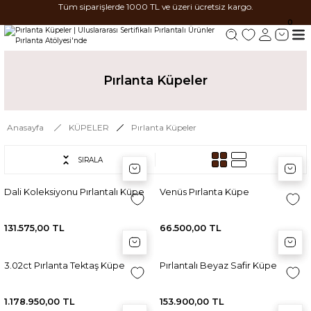
Tüm siparişlerde 1000 TL ve üzeri ücretsiz kargo.
0
Pırlanta Küpeler
Anasayfa
KÜPELER
Pırlanta Küpeler
SIRALA
Sepete Ekle
Sepete Ekle
Sep
Sep
Dali Koleksiyonu Pırlantalı Küpe
Venüs Pırlanta Küpe
131.575,00 TL
66.500,00 TL
Sepete Ekle
Sepete Ekle
Sep
Sep
3.02ct Pırlanta Tektaş Küpe
Pırlantalı Beyaz Safir Küpe
1.178.950,00 TL
153.900,00 TL