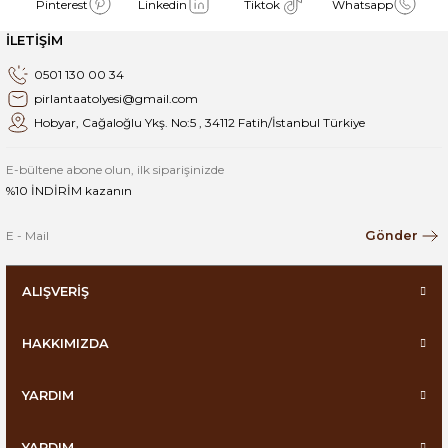
Pinterest
Linkedin
Tiktok
Whatsapp
İLETİŞİM
0501 130 00 34
pirlantaatolyesi@gmail.com
Hobyar, Cağaloğlu Ykş. No:5 , 34112 Fatih/İstanbul Türkiye
E-bültene abone olun, ilk siparişinizde
%10 İNDİRİM kazanın
Gönder
ALIŞVERİŞ
HAKKIMIZDA
YARDIM
YARDIM