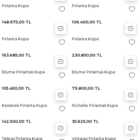
Pırlanta Küpe
Pırlanta Küpe
148.675,00 TL
106.400,00 TL
Sepete Ekle
Sepete Ekle
Sep
Sep
Pırlanta Küpe
Pırlanta Küpe
163.685,00 TL
230.850,00 TL
Sepete Ekle
Sepete Ekle
Sep
Sep
Blume Pırlantalı Küpe
Blume Pırlantalı Küpe
105.450,00 TL
79.800,00 TL
Sepete Ekle
Sepete Ekle
Sep
Sep
Kelebek Pırlanta Küpe
Richelle Pırlantalı Küpe
142.500,00 TL
35.625,00 TL
Sepete Ekle
Sepete Ekle
Sep
Sep
Tektaş Pırlanta Küpe
Vintage Pırlanta Küpe