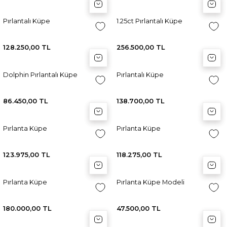
Sepete Ekle
Sepete Ekle
Sep
Sep
Pırlantalı Küpe
1.25ct Pırlantalı Küpe
128.250,00 TL
256.500,00 TL
Sepete Ekle
Sepete Ekle
Sep
Sep
Dolphin Pırlantalı Küpe
Pırlantalı Küpe
86.450,00 TL
138.700,00 TL
Sepete Ekle
Sepete Ekle
Sep
Sep
Pırlanta Küpe
Pırlanta Küpe
123.975,00 TL
118.275,00 TL
Sepete Ekle
Sepete Ekle
Sep
Sep
Pırlanta Küpe
Pırlanta Küpe Modeli
180.000,00 TL
47.500,00 TL
Sepete Ekle
Sepete Ekle
Sep
Sep