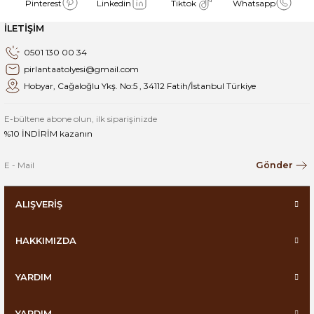
Pinterest
Linkedin
Tiktok
Whatsapp
İLETİŞİM
0501 130 00 34
pirlantaatolyesi@gmail.com
Hobyar, Cağaloğlu Ykş. No:5 , 34112 Fatih/İstanbul Türkiye
E-bültene abone olun, ilk siparişinizde
%10 İNDİRİM kazanın
Gönder
ALIŞVERİŞ
HAKKIMIZDA
YARDIM
YARDIM