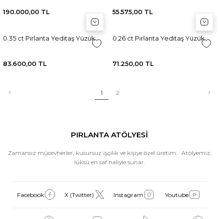
190.000,00 TL
55.575,00 TL
Sepete Ekle
Sepete Ekle
Sep
Sep
0.35 ct Pırlanta Yeditaş Yüzük
0.26 ct Pırlanta Yeditaş Yüzük
83.600,00 TL
71.250,00 TL
1
2
PIRLANTA ATÖLYESİ
Zamansız mücevherler, kusursuz işçilik ve kişiye özel üretim… Atölyemiz,
lüksü en saf haliyle sunar.
Facebook
X (Twitter)
Instagram
Youtube