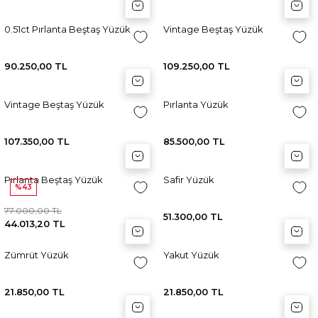
Sepete Ekle
Sepete Ekle
Sep
Sep
0.51ct Pırlanta Beştaş Yüzük
Vintage Beştaş Yüzük
90.250,00 TL
109.250,00 TL
Sepete Ekle
Sepete Ekle
Sep
Sep
Vintage Beştaş Yüzük
Pırlanta Yüzük
107.350,00 TL
85.500,00 TL
Sepete Ekle
Sepete Ekle
Sep
Sep
Pırlanta Beştaş Yüzük
Safir Yüzük
%43
77.000,00 TL
51.300,00 TL
44.013,20 TL
Sepete Ekle
Sepete Ekle
Sep
Sep
Zümrüt Yüzük
Yakut Yüzük
21.850,00 TL
21.850,00 TL
Sepete Ekle
Sepete Ekle
Sep
Sep