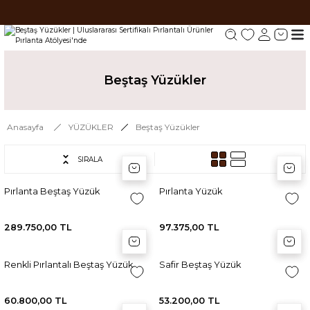
Tüm siparişlerde 1000 TL ve üzeri ücretsiz kargo.
Tüm siparişlerde 1000 TL ve üzeri ücretsiz kargo. #2
Tüm siparişlerde 1000 TL ve üzeri ücretsiz kargo. #3
Beştaş Yüzükler
Anasayfa
YÜZÜKLER
Beştaş Yüzükler
SIRALA
Sepete Ekle
Sepete Ekle
Sep
Sep
Pırlanta Beştaş Yüzük
Pırlanta Yüzük
289.750,00 TL
97.375,00 TL
Sepete Ekle
Sepete Ekle
Sep
Sep
Renkli Pırlantalı Beştaş Yüzük
Safir Beştaş Yüzük
60.800,00 TL
53.200,00 TL