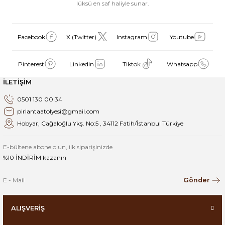
lüksü en saf haliyle sunar.
Facebook
X (Twitter)
Instagram
Youtube
Pinterest
Linkedin
Tiktok
Whatsapp
İLETİŞİM
0501 130 00 34
pirlantaatolyesi@gmail.com
Hobyar, Cağaloğlu Ykş. No:5 , 34112 Fatih/İstanbul Türkiye
E-bültene abone olun, ilk siparişinizde
%10 İNDİRİM kazanın
Gönder
ALIŞVERİŞ