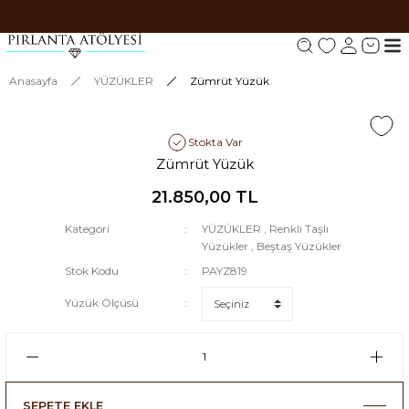
Tüm siparişlerde 1000 TL ve üzeri ücretsiz kargo.
Tüm siparişlerde 1000 TL ve üzeri ücretsiz kargo. #2
Tüm siparişlerde 1000 TL ve üzeri ücretsiz kargo. #3
Anasayfa
YÜZÜKLER
Zümrüt Yüzük
Stokta Var
Zümrüt Yüzük
21.850,00 TL
Kategori
YÜZÜKLER
,
Renkli Taşlı
Yüzükler
,
Beştaş Yüzükler
Stok Kodu
PAYZ819
Yüzük Ölçüsü
SEPETE EKLE