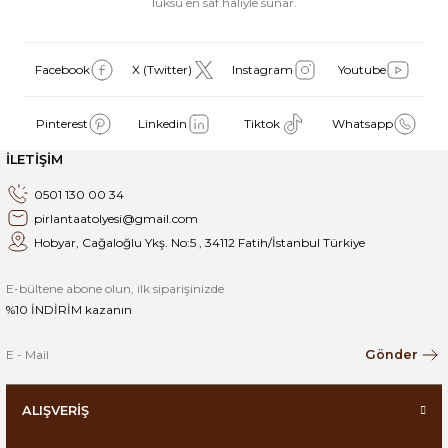
lüksü en saf haliyle sunar.
Facebook
X (Twitter)
Instagram
Youtube
Pinterest
Linkedin
Tiktok
Whatsapp
İLETİŞİM
0501 130 00 34
pirlantaatolyesi@gmail.com
Hobyar, Cağaloğlu Ykş. No:5 , 34112 Fatih/İstanbul Türkiye
E-bültene abone olun, ilk siparişinizde
%10 İNDİRİM kazanın
Gönder
ALIŞVERİŞ