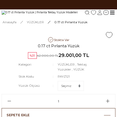
Tüm siparişlerde 1000 TL ve üzeri ücretsiz kargo.
Tüm siparişlerde 1000 TL ve üzeri ücretsiz kargo. #2
Tüm siparişlerde 1000 TL ve üzeri ücretsiz kargo. #3
Anasayfa
YÜZÜKLER
0.17 ct Pırlanta Yüzük
Stokta Var
0.17 ct Pırlanta Yüzük
29.001,00 TL
%31
42.000,00 TL
Kategori
YÜZÜKLER
,
Tektaş
Yüzükler
,
YÜZÜK
Stok Kodu
PAYZ121
Yüzük Ölçüsü
SEPETE EKLE