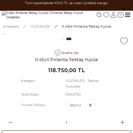
Tüm siparişlerde 1000 TL ve üzeri ücretsiz kargo.
0
Anasayfa
YÜZÜKLER
0.45ct Pırlanta Tektaş Yüzük
Stokta Var
0.45ct Pırlanta Tektaş Yüzük
118.750,00 TL
Kategori
YÜZÜKLER
,
Tektaş
Yüzükler
Stok Kodu
PAYZ754
Yüzük Ölçüsü