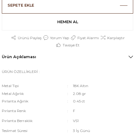
SEPETE EKLE
HEMEN AL
Ürünü Paylaş
Yorum Yap
Fiyat Alarmı
Karşılaştır
Tavsiye Et
Ürün Açıklaması
ÜRÜN ÖZELLİKLERİ :
Metal Tipi
:
18K Altın
Metal Ağırlık
:
2.08 gr
Pırlanta Ağırlık
:
0.45 ct
Pırlanta Renk
:
F
Pırlanta Berraklık
:
VS1
Teslimat Süresi
:
3 İş Günü