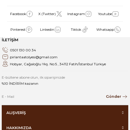
Facebook
X (Twitter)
Instagram
Youtube
Pinterest
Linkedin
Tiktok
Whatsapp
İLETİŞİM
0501 130 00 34
pirlantaatolyesi@gmail.com
Hobyar, Cağaloğlu Ykş. No:5 , 34112 Fatih/İstanbul Türkiye
E-bültene abone olun, ilk siparişinizde
%10 İNDİRİM kazanın
Gönder
ALIŞVERİŞ
HAKKIMIZDA