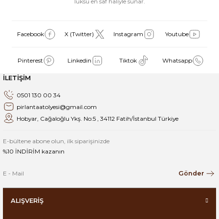
lüksü en saf haliyle sunar.
Facebook
X (Twitter)
Instagram
Youtube
Pinterest
Linkedin
Tiktok
Whatsapp
İLETİŞİM
0501 130 00 34
pirlantaatolyesi@gmail.com
Hobyar, Cağaloğlu Ykş. No:5 , 34112 Fatih/İstanbul Türkiye
E-bültene abone olun, ilk siparişinizde
%10 İNDİRİM kazanın
Gönder
ALIŞVERİŞ