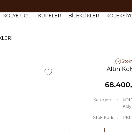
Tüm siparişlerde 1000 TL ve üzeri ücretsiz kargo.
Tüm siparişlerde 1000 TL ve üzeri ücretsiz kargo. #2
KOLYE UCU
KÜPELER
BİLEKLİKLER
KOLEKSİ
Tüm siparişlerde 1000 TL ve üzeri ücretsiz kargo. #3
KLERİ
Stok
Altın Ko
68.400
Kategori
KOL
Koly
Stok Kodu
PKL