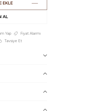
E EKLE
 AL
um Yap
Fiyat Alarmı
Tavsiye Et