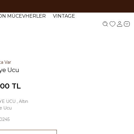
YON MÜCEVHERLER
VINTAGE
ta Var
lye Ucu
,00 TL
YE UCU
,
Altın
e Ucu
0245