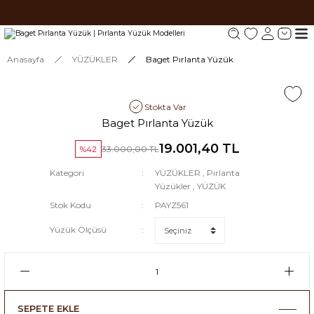
Tüm siparişlerde 1000 TL ve üzeri ücretsiz kargo.
Tüm siparişlerde 1000 TL ve üzeri ücretsiz kargo. #2
Tüm siparişlerde 1000 TL ve üzeri ücretsiz kargo. #3
Anasayfa
YÜZÜKLER
Baget Pırlanta Yüzük
Stokta Var
Baget Pırlanta Yüzük
19.001,40 TL
%42
33.000,00 TL
Kategori
YÜZÜKLER
,
Pırlanta
Yüzükler
,
YÜZÜK
Stok Kodu
PAYZ561
Yüzük Ölçüsü
SEPETE EKLE