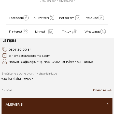
lüksü en saf haliyle sunar.
Facebook
X (Twitter)
Instagram
Youtube
Pinterest
Linkedin
Tiktok
Whatsapp
İLETİŞİM
0501 130 00 34
pirlantaatolyesi@gmail.com
Hobyar, Cağaloğlu Ykş. No:5 , 34112 Fatih/İstanbul Türkiye
E-bültene abone olun, ilk siparişinizde
%10 İNDİRİM kazanın
Gönder
ALIŞVERİŞ