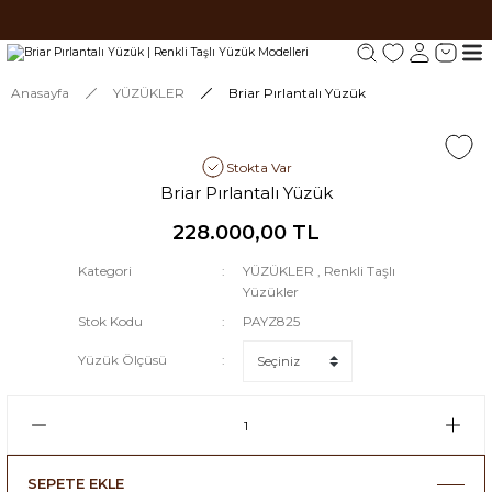
Tüm siparişlerde 1000 TL ve üzeri ücretsiz kargo.
Tüm siparişlerde 1000 TL ve üzeri ücretsiz kargo. #2
Tüm siparişlerde 1000 TL ve üzeri ücretsiz kargo. #3
Anasayfa
YÜZÜKLER
Briar Pırlantalı Yüzük
Stokta Var
Briar Pırlantalı Yüzük
228.000,00 TL
Kategori
YÜZÜKLER
,
Renkli Taşlı
Yüzükler
Stok Kodu
PAYZ825
Yüzük Ölçüsü
SEPETE EKLE