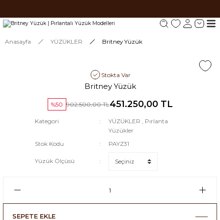
Tüm siparişlerde 1000 TL ve üzeri ücretsiz kargo.
Tüm siparişlerde 1000 TL ve üzeri ücretsiz kargo. #2
Tüm siparişlerde 1000 TL ve üzeri ücretsiz kargo. #3
Anasayfa
YÜZÜKLER
Britney Yüzük
Stokta Var
Britney Yüzük
451.250,00 TL
%50
902.500,00 TL
Kategori
YÜZÜKLER
,
Pırlanta
Yüzükler
Stok Kodu
PAYZ31
Yüzük Ölçüsü
SEPETE EKLE