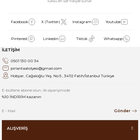
lüksü en saf haliyle sunar.
Facebook
X (Twitter)
Instagram
Youtube
Pinterest
Linkedin
Tiktok
Whatsapp
İLETİŞİM
0501 130 00 34
pirlantaatolyesi@gmail.com
Hobyar, Cağaloğlu Ykş. No:5 , 34112 Fatih/İstanbul Türkiye
E-bültene abone olun, ilk siparişinizde
%10 İNDİRİM kazanın
Gönder
ALIŞVERİŞ