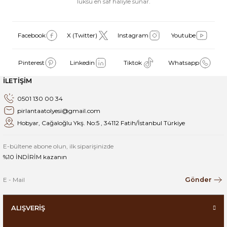
lüksü en saf haliyle sunar.
Facebook
X (Twitter)
Instagram
Youtube
Pinterest
Linkedin
Tiktok
Whatsapp
İLETİŞİM
0501 130 00 34
pirlantaatolyesi@gmail.com
Hobyar, Cağaloğlu Ykş. No:5 , 34112 Fatih/İstanbul Türkiye
E-bültene abone olun, ilk siparişinizde
%10 İNDİRİM kazanın
Gönder
ALIŞVERİŞ