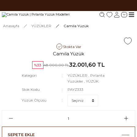
Tüm siparişlerde 1000 TL ve üzeri ücretsiz kargo.
Tüm siparişlerde 1000 TL ve üzeri ücretsiz kargo. #2
Tüm siparişlerde 1000 TL ve üzeri ücretsiz kargo. #3
Anasayfa
YÜZÜKLER
Camila Yüzük
Stokta Var
Camila Yüzük
32.001,60 TL
%33
48.000,00 TL
Kategori
YÜZÜKLER
,
Pırlanta
Yüzükler
,
YÜZÜK
Stok Kodu
PAYZ333
Yüzük Ölçüsü
SEPETE EKLE