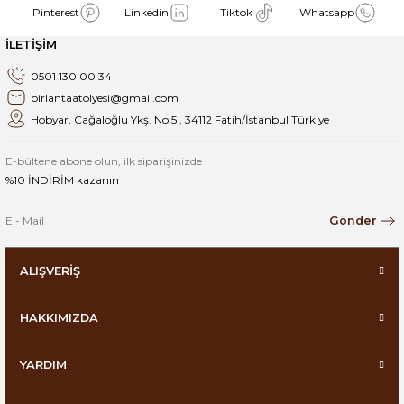
Pinterest
Linkedin
Tiktok
Whatsapp
İLETİŞİM
0501 130 00 34
pirlantaatolyesi@gmail.com
Hobyar, Cağaloğlu Ykş. No:5 , 34112 Fatih/İstanbul Türkiye
E-bültene abone olun, ilk siparişinizde
%10 İNDİRİM kazanın
Gönder
ALIŞVERİŞ
HAKKIMIZDA
YARDIM