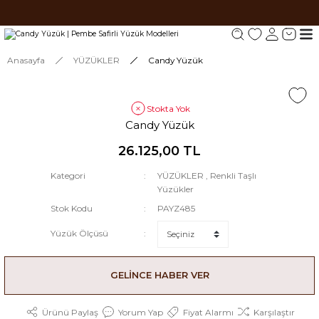
Tüm siparişlerde 1000 TL ve üzeri ücretsiz kargo.
Tüm siparişlerde 1000 TL ve üzeri ücretsiz kargo. #2
Tüm siparişlerde 1000 TL ve üzeri ücretsiz kargo. #3
Anasayfa
YÜZÜKLER
Candy Yüzük
Stokta Yok
Candy Yüzük
26.125,00 TL
Kategori
YÜZÜKLER
,
Renkli Taşlı
Yüzükler
Stok Kodu
PAYZ485
Yüzük Ölçüsü
GELİNCE HABER VER
Ürünü Paylaş
Yorum Yap
Fiyat Alarmı
Karşılaştır