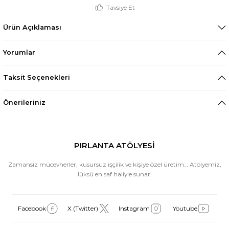
Tavsiye Et
Ürün Açıklaması
Yorumlar
Taksit Seçenekleri
Önerileriniz
PIRLANTA ATÖLYESİ
Zamansız mücevherler, kusursuz işçilik ve kişiye özel üretim… Atölyemiz,
lüksü en saf haliyle sunar.
Facebook
X (Twitter)
Instagram
Youtube