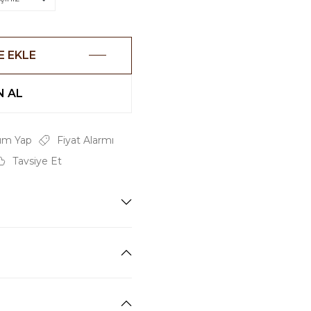
E EKLE
 AL
um Yap
Fiyat Alarmı
Tavsiye Et