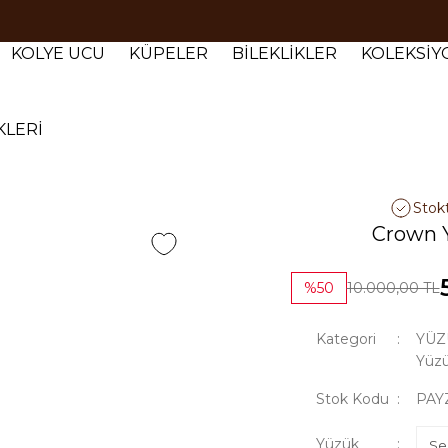
Tüm siparişlerde 1000 TL ve üzeri ücretsiz kargo.
Tüm siparişlerde 1000 TL ve üzeri ücretsiz kargo. #2
KOLYE UCU
KÜPELER
BİLEKLİKLER
KOLEKSİ
Tüm siparişlerde 1000 TL ve üzeri ücretsiz kargo. #3
KLERİ
Stok
Crown 
%50
10.000,00 TL
Kategori
YÜZ
Yüzü
Stok Kodu
PAY
Yüzük