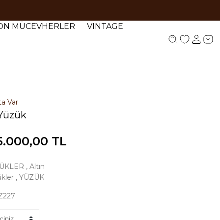
YON MÜCEVHERLER
VINTAGE
ta Var
Yüzük
5.000,00 TL
ÜKLER
,
Altın
kler
,
YÜZÜK
Z227