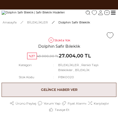
Tüm siparişlerde 1000 TL ve üzeri ücretsiz kargo.
Tüm siparişlerde 1000 TL ve üzeri ücretsiz kargo. #2
Tüm siparişlerde 1000 TL ve üzeri ücretsiz kargo. #3
Anasayfa
BİLEKLİKLER
Dolphin Safir Bileklik
Stokta Yok
Dolphin Safir Bileklik
27.004,00 TL
%37
43.000,00 TL
Kategori
BİLEKLİKLER
,
Renkli Taşlı
Bileklikler
,
BİLEKLİK
Stok Kodu
PBK0020
GELİNCE HABER VER
Ürünü Paylaş
Yorum Yap
Fiyat Alarmı
Karşılaştır
Tavsiye Et