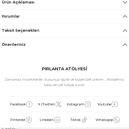
Ürün Açıklaması
Yorumlar
Taksit Seçenekleri
Önerileriniz
PIRLANTA ATÖLYESİ
Zamansız mücevherler, kusursuz işçilik ve kişiye özel üretim… Atölyemiz,
lüksü en saf haliyle sunar.
Facebook
X (Twitter)
Instagram
Youtube
Pinterest
Linkedin
Tiktok
Whatsapp