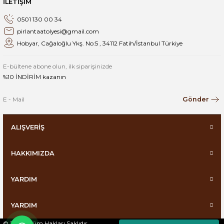
İLETİŞİM
0501 130 00 34
pirlantaatolyesi@gmail.com
Hobyar, Cağaloğlu Ykş. No:5 , 34112 Fatih/İstanbul Türkiye
E-bültene abone olun, ilk siparişinizde
%10 İNDİRİM kazanın
Gönder
ALIŞVERİŞ
HAKKIMIZDA
YARDIM
YARDIM
© 2025 | Tüm Hakları Saklıdır.