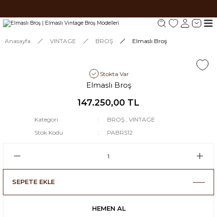
Tüm siparişlerde 1000 TL ve üzeri ücretsiz kargo.
Tüm siparişlerde 1000 TL ve üzeri ücretsiz kargo. #2
Tüm siparişlerde 1000 TL ve üzeri ücretsiz kargo. #3
Anasayfa
VINTAGE
BROŞ
Elmaslı Broş
Stokta Var
Elmaslı Broş
147.250,00 TL
Kategori
BROŞ
,
VINTAGE
Stok Kodu
PABRS12
SEPETE EKLE
HEMEN AL