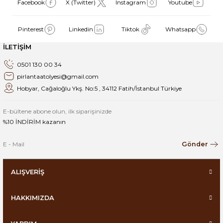
Facebook
X (Twitter)
Instagram
Youtube
Pinterest
Linkedin
Tiktok
Whatsapp
İLETİŞİM
0501 130 00 34
pirlantaatolyesi@gmail.com
Hobyar, Cağaloğlu Ykş. No:5 , 34112 Fatih/İstanbul Türkiye
E-bültene abone olun, ilk siparişinizde
%10 İNDİRİM kazanın
Gönder
ALIŞVERİŞ
HAKKIMIZDA