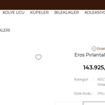
Tüm siparişlerde 1000 TL ve üzeri ücretsiz kargo.
Tüm siparişlerde 1000 TL ve üzeri ücretsiz kargo. #2
KOLYE UCU
KÜPELER
BİLEKLİKLER
KOLEKSİ
Tüm siparişlerde 1000 TL ve üzeri ücretsiz kargo. #3
KLERİ
Stok
Eros Pırlanta
143.925
Kategori
KOL
Pırl
Stok Kodu
PKL