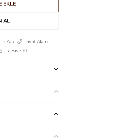
E EKLE
 AL
um Yap
Fiyat Alarmı
Tavsiye Et