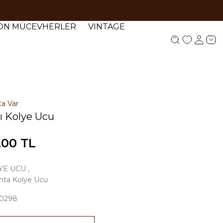
YON MÜCEVHERLER
VINTAGE
ta Var
lı Kolye Ucu
,00 TL
YE UCU
,
anta Kolye Ucu
0298