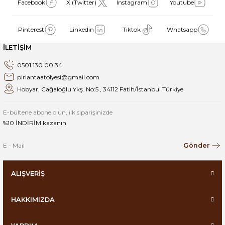
Facebook
X (Twitter)
Instagram
Youtube
Pinterest
Linkedin
Tiktok
Whatsapp
İLETİŞİM
0501 130 00 34
pirlantaatolyesi@gmail.com
Hobyar, Cağaloğlu Ykş. No:5 , 34112 Fatih/İstanbul Türkiye
E-bültene abone olun, ilk siparişinizde
%10 İNDİRİM kazanın
Gönder
ALIŞVERİŞ
HAKKIMIZDA