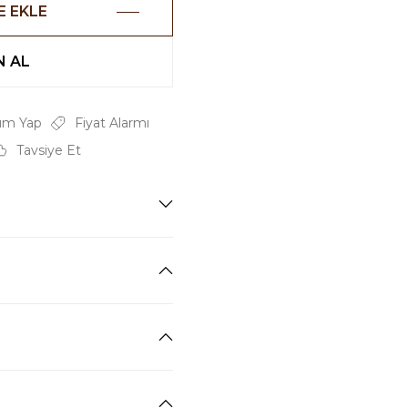
E EKLE
 AL
um Yap
Fiyat Alarmı
Tavsiye Et