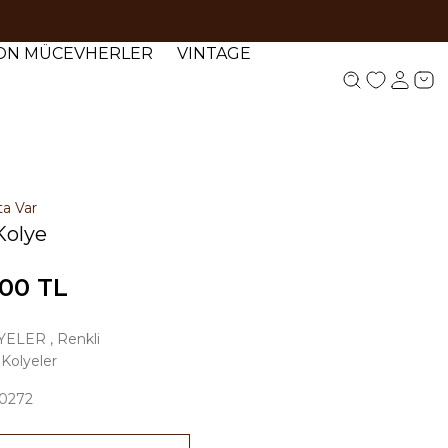
YON MÜCEVHERLER
VINTAGE
ta Var
 Kolye
,00 TL
YELER
,
Renkli
 Kolyeler
0272