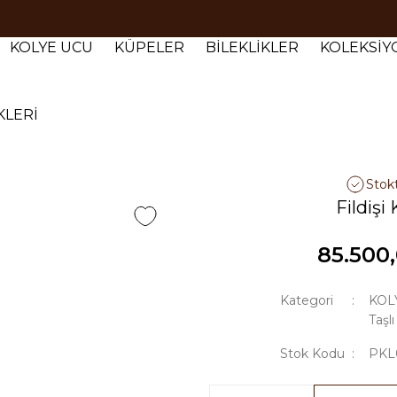
Tüm siparişlerde 1000 TL ve üzeri ücretsiz kargo.
Tüm siparişlerde 1000 TL ve üzeri ücretsiz kargo. #2
KOLYE UCU
KÜPELER
BİLEKLİKLER
KOLEKSİ
Tüm siparişlerde 1000 TL ve üzeri ücretsiz kargo. #3
KLERİ
Stok
Fildişi
85.500
Kategori
KOL
Taşlı
Stok Kodu
PKL