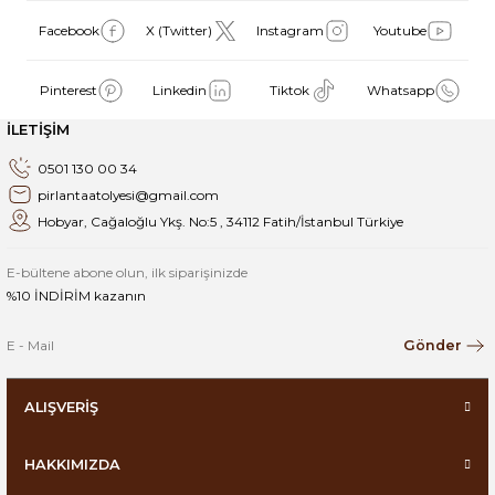
Facebook
X (Twitter)
Instagram
Youtube
Pinterest
Linkedin
Tiktok
Whatsapp
İLETİŞİM
0501 130 00 34
pirlantaatolyesi@gmail.com
Hobyar, Cağaloğlu Ykş. No:5 , 34112 Fatih/İstanbul Türkiye
E-bültene abone olun, ilk siparişinizde
%10 İNDİRİM kazanın
Gönder
ALIŞVERİŞ
HAKKIMIZDA