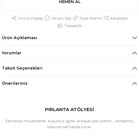
HEMEN AL
Ürünü Paylaş
Yorum Yap
Fiyat Alarmı
Karşılaştır
Tavsiye Et
Ürün Açıklaması
Yorumlar
Taksit Seçenekleri
Önerileriniz
PIRLANTA ATÖLYESİ
Zamansız mücevherler, kusursuz işçilik ve kişiye özel üretim… Atölyemiz,
lüksü en saf haliyle sunar.