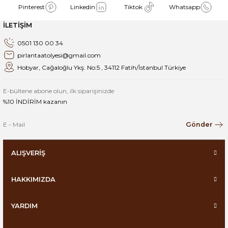
Pinterest
Linkedin
Tiktok
Whatsapp
İLETİŞİM
0501 130 00 34
pirlantaatolyesi@gmail.com
Hobyar, Cağaloğlu Ykş. No:5 , 34112 Fatih/İstanbul Türkiye
E-bültene abone olun, ilk siparişinizde
%10 İNDİRİM kazanın
Gönder
ALIŞVERİŞ
HAKKIMIZDA
YARDIM