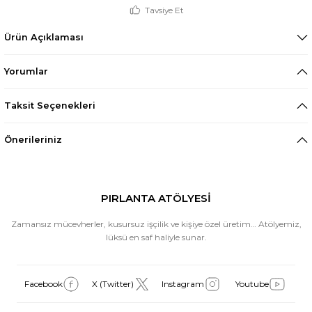
Tavsiye Et
Ürün Açıklaması
Yorumlar
Taksit Seçenekleri
Önerileriniz
PIRLANTA ATÖLYESİ
Zamansız mücevherler, kusursuz işçilik ve kişiye özel üretim… Atölyemiz,
lüksü en saf haliyle sunar.
Facebook
X (Twitter)
Instagram
Youtube