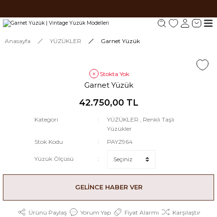
Tüm siparişlerde 1000 TL ve üzeri ücretsiz kargo.
Tüm siparişlerde 1000 TL ve üzeri ücretsiz kargo. #2
Tüm siparişlerde 1000 TL ve üzeri ücretsiz kargo. #3
Anasayfa
YÜZÜKLER
Garnet Yüzük
Stokta Yok
Garnet Yüzük
42.750,00 TL
Kategori
YÜZÜKLER
,
Renkli Taşlı
Yüzükler
Stok Kodu
PAYZ964
Yüzük Ölçüsü
GELİNCE HABER VER
Ürünü Paylaş
Yorum Yap
Fiyat Alarmı
Karşılaştır