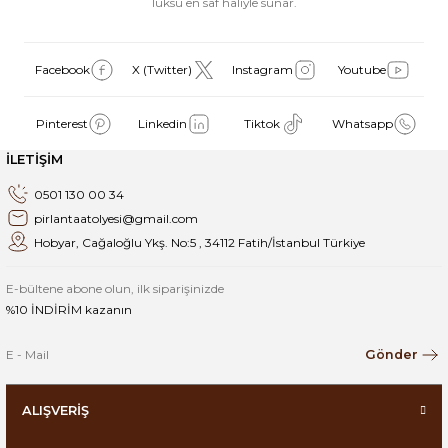
lüksü en saf haliyle sunar.
Facebook
X (Twitter)
Instagram
Youtube
Pinterest
Linkedin
Tiktok
Whatsapp
İLETİŞİM
0501 130 00 34
pirlantaatolyesi@gmail.com
Hobyar, Cağaloğlu Ykş. No:5 , 34112 Fatih/İstanbul Türkiye
E-bültene abone olun, ilk siparişinizde
%10 İNDİRİM kazanın
Gönder
ALIŞVERİŞ