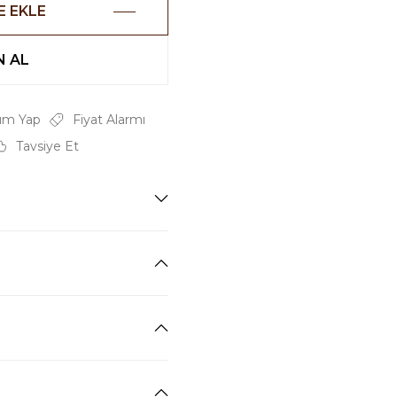
E EKLE
 AL
um Yap
Fiyat Alarmı
Tavsiye Et