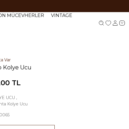
YON MÜCEVHERLER
VINTAGE
ta Var
lp Kolye Ucu
,00 TL
YE UCU
,
anta Kolye Ucu
0065