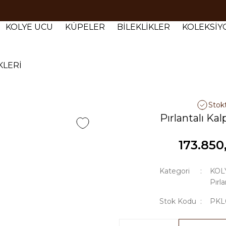
Tüm siparişlerde 1000 TL ve üzeri ücretsiz kargo.
Tüm siparişlerde 1000 TL ve üzeri ücretsiz kargo. #2
KOLYE UCU
KÜPELER
BİLEKLİKLER
KOLEKSİ
Tüm siparişlerde 1000 TL ve üzeri ücretsiz kargo. #3
KLERİ
Stok
Pırlantalı Ka
173.850
Kategori
KOL
Pırl
Stok Kodu
PKL