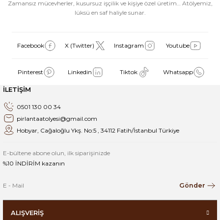
Zamansız mücevherler, kusursuz işçilik ve kişiye özel üretim… Atölyemiz,
lüksü en saf haliyle sunar.
Facebook
X (Twitter)
Instagram
Youtube
Pinterest
Linkedin
Tiktok
Whatsapp
İLETİŞİM
0501 130 00 34
pirlantaatolyesi@gmail.com
Hobyar, Cağaloğlu Ykş. No:5 , 34112 Fatih/İstanbul Türkiye
E-bültene abone olun, ilk siparişinizde
%10 İNDİRİM kazanın
Gönder
ALIŞVERİŞ