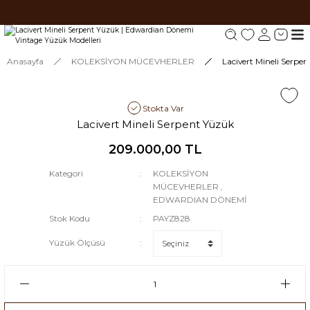
Tüm siparişlerde 1000 TL ve üzeri ücretsiz kargo.
Tüm siparişlerde 1000 TL ve üzeri ücretsiz kargo. #2
Tüm siparişlerde 1000 TL ve üzeri ücretsiz kargo. #3
Anasayfa
KOLEKSİYON MÜCEVHERLER
Lacivert Mineli Serpe
Stokta Var
Lacivert Mineli Serpent Yüzük
209.000,00 TL
Kategori
KOLEKSİYON
MÜCEVHERLER
,
EDWARDIAN DÖNEMİ
Stok Kodu
PAYZ828
Yüzük Ölçüsü