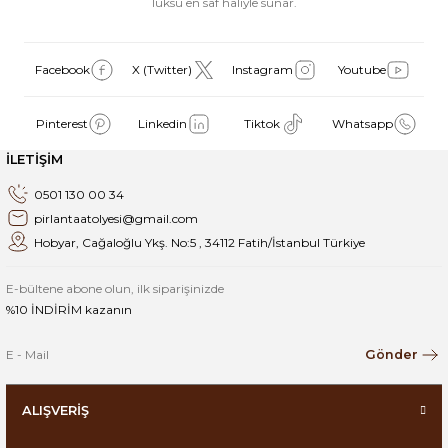
lüksü en saf haliyle sunar.
Facebook
X (Twitter)
Instagram
Youtube
Pinterest
Linkedin
Tiktok
Whatsapp
İLETİŞİM
0501 130 00 34
pirlantaatolyesi@gmail.com
Hobyar, Cağaloğlu Ykş. No:5 , 34112 Fatih/İstanbul Türkiye
E-bültene abone olun, ilk siparişinizde
%10 İNDİRİM kazanın
Gönder
ALIŞVERİŞ