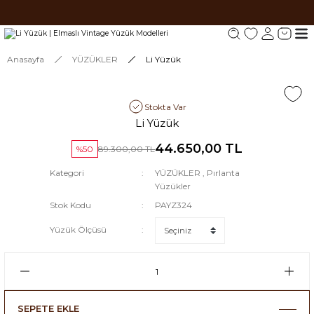
Tüm siparişlerde 1000 TL ve üzeri ücretsiz kargo.
Tüm siparişlerde 1000 TL ve üzeri ücretsiz kargo. #2
Tüm siparişlerde 1000 TL ve üzeri ücretsiz kargo. #3
Anasayfa
YÜZÜKLER
Li Yüzük
Stokta Var
Li Yüzük
44.650,00 TL
%50
89.300,00 TL
Kategori
YÜZÜKLER
,
Pırlanta
Yüzükler
Stok Kodu
PAYZ324
Yüzük Ölçüsü
SEPETE EKLE