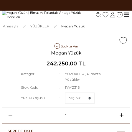
Tüm siparişlerde 1000 TL ve üzeri ücretsiz kargo.
Tüm siparişlerde 1000 TL ve üzeri ücretsiz kargo. #2
Tüm siparişlerde 1000 TL ve üzeri ücretsiz kargo. #3
Anasayfa
YÜZÜKLER
Megan Yüzük
Stokta Var
Megan Yüzük
242.250,00 TL
Kategori
YÜZÜKLER
,
Pırlanta
Yüzükler
Stok Kodu
PAYZ316
Yüzük Ölçüsü
SEPETE EKLE