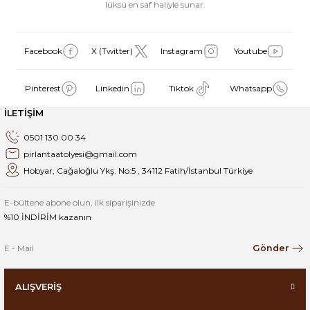
lüksü en saf haliyle sunar.
Facebook
X (Twitter)
Instagram
Youtube
Pinterest
Linkedin
Tiktok
Whatsapp
İLETİŞİM
0501 130 00 34
pirlantaatolyesi@gmail.com
Hobyar, Cağaloğlu Ykş. No:5 , 34112 Fatih/İstanbul Türkiye
E-bültene abone olun, ilk siparişinizde
%10 İNDİRİM kazanın
Gönder
ALIŞVERİŞ