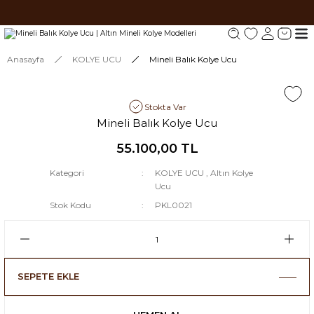
Tüm siparişlerde 1000 TL ve üzeri ücretsiz kargo.
Tüm siparişlerde 1000 TL ve üzeri ücretsiz kargo. #2
Tüm siparişlerde 1000 TL ve üzeri ücretsiz kargo. #3
Anasayfa
KOLYE UCU
Mineli Balık Kolye Ucu
Stokta Var
Mineli Balık Kolye Ucu
55.100,00 TL
Kategori
KOLYE UCU
,
Altın Kolye
Ucu
Stok Kodu
PKL0021
SEPETE EKLE