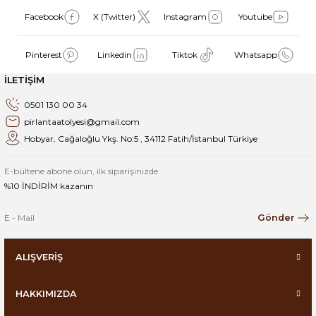
Facebook
X (Twitter)
Instagram
Youtube
Pinterest
Linkedin
Tiktok
Whatsapp
İLETİŞİM
0501 130 00 34
pirlantaatolyesi@gmail.com
Hobyar, Cağaloğlu Ykş. No:5 , 34112 Fatih/İstanbul Türkiye
E-bültene abone olun, ilk siparişinizde
%10 İNDİRİM kazanın
Gönder
ALIŞVERİŞ
HAKKIMIZDA