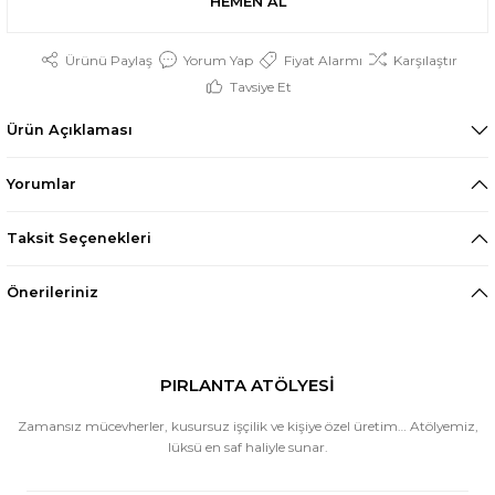
HEMEN AL
Ürünü Paylaş
Yorum Yap
Fiyat Alarmı
Karşılaştır
Tavsiye Et
Ürün Açıklaması
Yorumlar
Taksit Seçenekleri
Önerileriniz
PIRLANTA ATÖLYESİ
Zamansız mücevherler, kusursuz işçilik ve kişiye özel üretim… Atölyemiz,
lüksü en saf haliyle sunar.