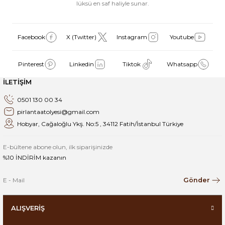
lüksü en saf haliyle sunar.
Facebook
X (Twitter)
Instagram
Youtube
Pinterest
Linkedin
Tiktok
Whatsapp
İLETİŞİM
0501 130 00 34
pirlantaatolyesi@gmail.com
Hobyar, Cağaloğlu Ykş. No:5 , 34112 Fatih/İstanbul Türkiye
E-bültene abone olun, ilk siparişinizde
%10 İNDİRİM kazanın
Gönder
ALIŞVERİŞ