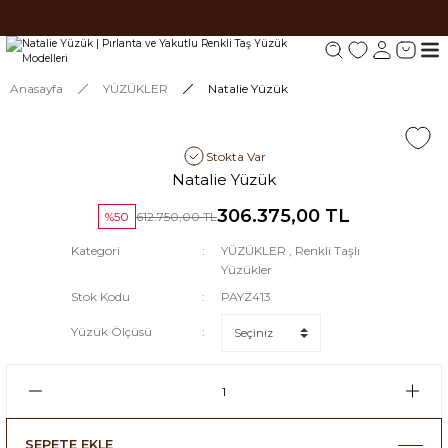
Tüm siparişlerde 1000 TL ve üzeri ücretsiz kargo.
Tüm siparişlerde 1000 TL ve üzeri ücretsiz kargo. #2
Tüm siparişlerde 1000 TL ve üzeri ücretsiz kargo. #3
Anasayfa
YÜZÜKLER
Natalie Yüzük
Stokta Var
Natalie Yüzük
306.375,00 TL
%50
612.750,00 TL
Kategori
YÜZÜKLER
,
Renkli Taşlı
Yüzükler
Stok Kodu
PAYZ413
Yüzük Ölçüsü
SEPETE EKLE