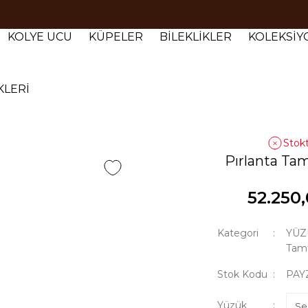
Tüm siparişlerde 1000 TL ve üzeri ücretsiz kargo.
Tüm siparişlerde 1000 TL ve üzeri ücretsiz kargo. #2
KOLYE UCU
KÜPELER
BİLEKLİKLER
KOLEKSİ
Tüm siparişlerde 1000 TL ve üzeri ücretsiz kargo. #3
KLERİ
Stok
Pırlanta Ta
52.250
Kategori
YÜZ
Tamt
Stok Kodu
PAY
Yüzük