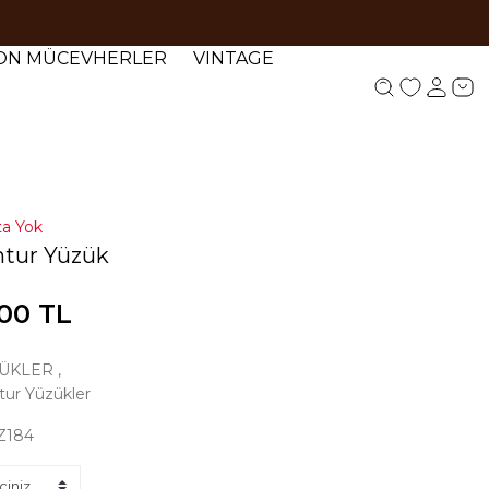
YON MÜCEVHERLER
VINTAGE
ta Yok
mtur Yüzük
,00 TL
ÜKLER
,
ur Yüzükler
Z184