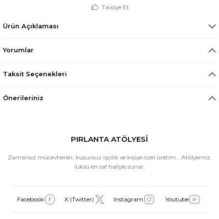
Tavsiye Et
Ürün Açıklaması
Yorumlar
Taksit Seçenekleri
Önerileriniz
PIRLANTA ATÖLYESİ
Zamansız mücevherler, kusursuz işçilik ve kişiye özel üretim… Atölyemiz,
lüksü en saf haliyle sunar.
Facebook
X (Twitter)
Instagram
Youtube