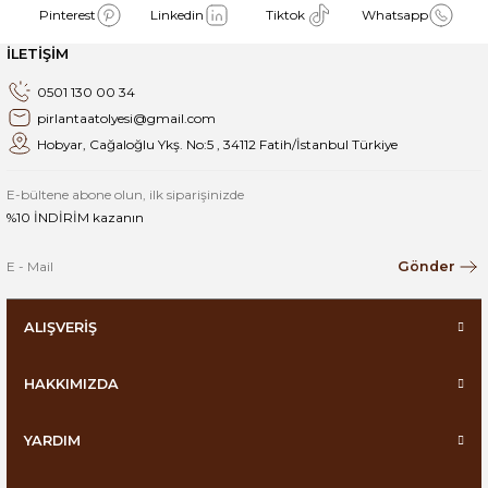
Pinterest
Linkedin
Tiktok
Whatsapp
İLETİŞİM
0501 130 00 34
pirlantaatolyesi@gmail.com
Hobyar, Cağaloğlu Ykş. No:5 , 34112 Fatih/İstanbul Türkiye
E-bültene abone olun, ilk siparişinizde
%10 İNDİRİM kazanın
Gönder
ALIŞVERİŞ
HAKKIMIZDA
YARDIM