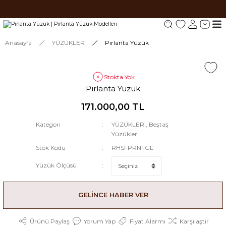
Tüm siparişlerde 1000 TL ve üzeri ücretsiz kargo.
Tüm siparişlerde 1000 TL ve üzeri ücretsiz kargo. #2
Tüm siparişlerde 1000 TL ve üzeri ücretsiz kargo. #3
Anasayfa
YÜZÜKLER
Pırlanta Yüzük
Stokta Yok
Pırlanta Yüzük
171.000,00 TL
Kategori
YÜZÜKLER
,
Beştaş
Yüzükler
Stok Kodu
RHSFPRNFGL
Yüzük Ölçüsü
GELİNCE HABER VER
Ürünü Paylaş
Yorum Yap
Fiyat Alarmı
Karşılaştır