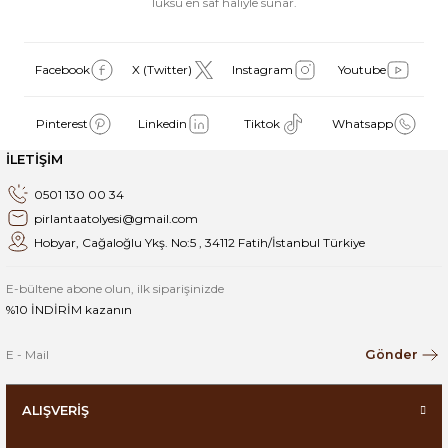
lüksü en saf haliyle sunar.
Facebook
X (Twitter)
Instagram
Youtube
Pinterest
Linkedin
Tiktok
Whatsapp
İLETİŞİM
0501 130 00 34
pirlantaatolyesi@gmail.com
Hobyar, Cağaloğlu Ykş. No:5 , 34112 Fatih/İstanbul Türkiye
E-bültene abone olun, ilk siparişinizde
%10 İNDİRİM kazanın
Gönder
ALIŞVERİŞ