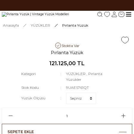
Tüm siparişlerde 1000 TL ve üzeri ücretsiz kargo.
Tüm siparişlerde 1000 TL ve üzeri ücretsiz kargo. #2
Tüm siparişlerde 1000 TL ve üzeri ücretsiz kargo. #3
Anasayfa
YÜZÜKLER
Pırlanta Yüzük
Stokta Var
Pırlanta Yüzük
121.125,00 TL
Kategori
YÜZÜKLER
,
Pırlanta
Yüzükler
Stok Kodu
9UAES761QT
Yüzük Ölçüsü
SEPETE EKLE