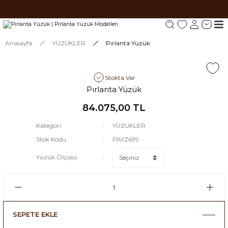
Tüm siparişlerde 1000 TL ve üzeri ücretsiz kargo.
Tüm siparişlerde 1000 TL ve üzeri ücretsiz kargo. #2
Tüm siparişlerde 1000 TL ve üzeri ücretsiz kargo. #3
Anasayfa
YÜZÜKLER
Pırlanta Yüzük
Stokta Var
Pırlanta Yüzük
84.075,00 TL
Kategori
YÜZÜKLER
Stok Kodu
PAYZ699
Yüzük Ölçüsü
SEPETE EKLE