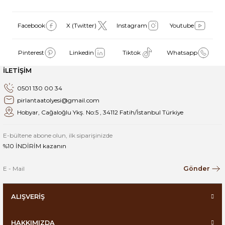
Facebook
X (Twitter)
Instagram
Youtube
Pinterest
Linkedin
Tiktok
Whatsapp
İLETİŞİM
0501 130 00 34
pirlantaatolyesi@gmail.com
Hobyar, Cağaloğlu Ykş. No:5 , 34112 Fatih/İstanbul Türkiye
E-bültene abone olun, ilk siparişinizde
%10 İNDİRİM kazanın
Gönder
ALIŞVERİŞ
HAKKIMIZDA