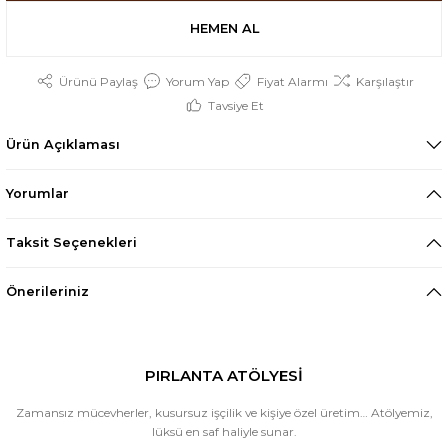
HEMEN AL
Ürünü Paylaş
Yorum Yap
Fiyat Alarmı
Karşılaştır
Tavsiye Et
Ürün Açıklaması
Yorumlar
Taksit Seçenekleri
Önerileriniz
PIRLANTA ATÖLYESİ
Zamansız mücevherler, kusursuz işçilik ve kişiye özel üretim… Atölyemiz,
lüksü en saf haliyle sunar.