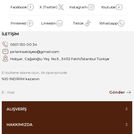
Facebook
X (Twitter)
Instagram
Youtube
Pinterest
Linkedin
Tiktok
Whatsapp
İLETİŞİM
0501 130 00 34
pirlantaatolyesi@gmail.com
Hobyar, Cağaloğlu Ykş. No:5 , 34112 Fatih/İstanbul Türkiye
E-bültene abone olun, ilk siparişinizde
%10 İNDİRİM kazanın
Gönder
ALIŞVERİŞ
HAKKIMIZDA