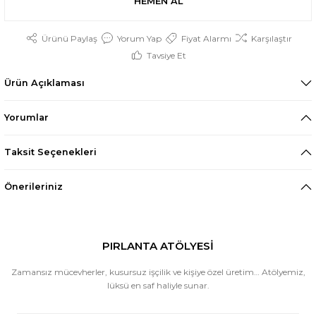
HEMEN AL
Ürünü Paylaş
Yorum Yap
Fiyat Alarmı
Karşılaştır
Tavsiye Et
Ürün Açıklaması
Yorumlar
Taksit Seçenekleri
Önerileriniz
PIRLANTA ATÖLYESİ
Zamansız mücevherler, kusursuz işçilik ve kişiye özel üretim… Atölyemiz,
lüksü en saf haliyle sunar.