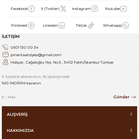
Facebook
X (Twitter)
Instagram
Youtube
Pinterest
Linkedin
Tiktok
Whatsapp
İLETİŞİM
0501 130 00 34
pirlantaatolyesi@gmail.com
Hobyar, Cağaloğlu Ykş. No:5 , 34112 Fatih/İstanbul Türkiye
E-bültene abone olun, ilk siparişinizde
%10 İNDİRİM kazanın
Gönder
ALIŞVERİŞ
HAKKIMIZDA