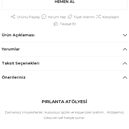
HEMEN AL
Ürünü Paylaş
Yorum Yap
Fiyat Alarmı
Karşılaştır
Tavsiye Et
Ürün Açıklaması
Yorumlar
Taksit Seçenekleri
Önerileriniz
PIRLANTA ATÖLYESİ
Zamansız mücevherler, kusursuz işçilik ve kişiye özel üretim… Atölyemiz,
lüksü en saf haliyle sunar.