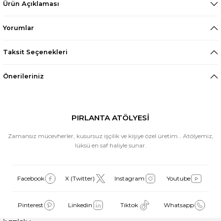
Ürün Açıklaması
Yorumlar
Taksit Seçenekleri
Önerileriniz
PIRLANTA ATÖLYESİ
Zamansız mücevherler, kusursuz işçilik ve kişiye özel üretim… Atölyemiz,
lüksü en saf haliyle sunar.
Facebook
X (Twitter)
Instagram
Youtube
Pinterest
Linkedin
Tiktok
Whatsapp