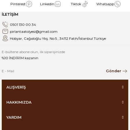
Pinterest
Linkedin
Tiktok
Whatsapp
İLETİŞİM
0501 130 00 34
pirlantaatolyesi@gmail.com
Hobyar, Cağaloğlu Ykş. No:5 , 34112 Fatih/İstanbul Türkiye
E-bültene abone olun, ilk siparişinizde
%10 İNDİRİM kazanın
Gönder
ALIŞVERİŞ
HAKKIMIZDA
YARDIM