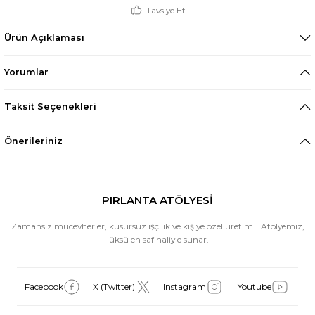
Tavsiye Et
Ürün Açıklaması
Yorumlar
Taksit Seçenekleri
Önerileriniz
PIRLANTA ATÖLYESİ
Zamansız mücevherler, kusursuz işçilik ve kişiye özel üretim… Atölyemiz,
lüksü en saf haliyle sunar.
Facebook
X (Twitter)
Instagram
Youtube