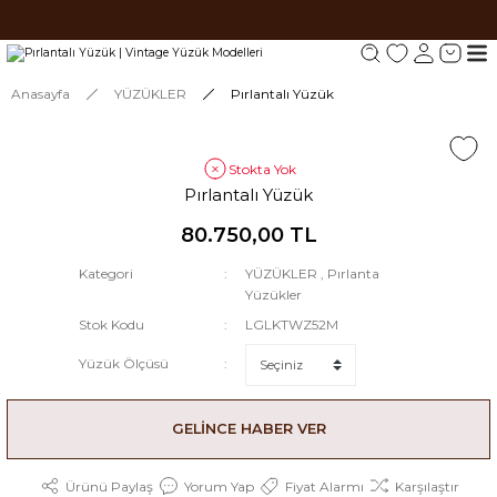
Tüm siparişlerde 1000 TL ve üzeri ücretsiz kargo.
Tüm siparişlerde 1000 TL ve üzeri ücretsiz kargo. #2
Tüm siparişlerde 1000 TL ve üzeri ücretsiz kargo. #3
Anasayfa
YÜZÜKLER
Pırlantalı Yüzük
Stokta Yok
Pırlantalı Yüzük
80.750,00 TL
Kategori
YÜZÜKLER
,
Pırlanta
Yüzükler
Stok Kodu
LGLKTWZ52M
Yüzük Ölçüsü
GELİNCE HABER VER
Ürünü Paylaş
Yorum Yap
Fiyat Alarmı
Karşılaştır