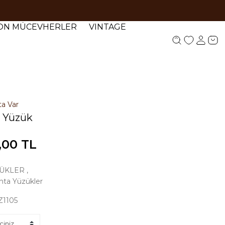
YON MÜCEVHERLER
VINTAGE
ta Var
ı Yüzük
,00 TL
ÜKLER
,
anta Yüzükler
Z1105