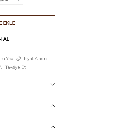
E EKLE
 AL
um Yap
Fiyat Alarmı
Tavsiye Et