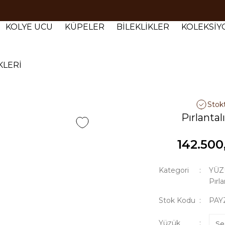
Tüm siparişlerde 1000 TL ve üzeri ücretsiz kargo.
Tüm siparişlerde 1000 TL ve üzeri ücretsiz kargo. #2
KOLYE UCU
KÜPELER
BİLEKLİKLER
KOLEKSİ
Tüm siparişlerde 1000 TL ve üzeri ücretsiz kargo. #3
KLERİ
Stok
Pırlantal
142.500
Kategori
YÜZ
Pırl
Stok Kodu
PAY
Yüzük