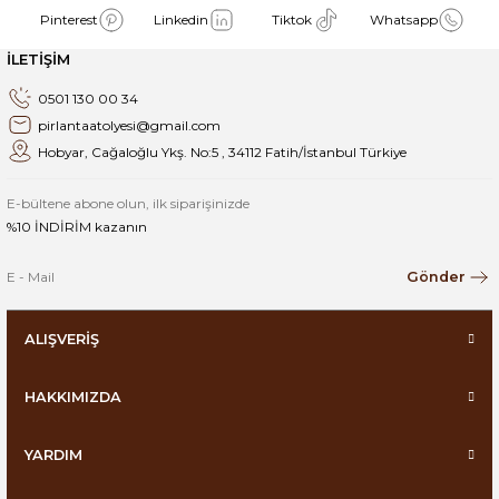
Pinterest
Linkedin
Tiktok
Whatsapp
İLETİŞİM
0501 130 00 34
pirlantaatolyesi@gmail.com
Hobyar, Cağaloğlu Ykş. No:5 , 34112 Fatih/İstanbul Türkiye
E-bültene abone olun, ilk siparişinizde
%10 İNDİRİM kazanın
Gönder
ALIŞVERİŞ
HAKKIMIZDA
YARDIM