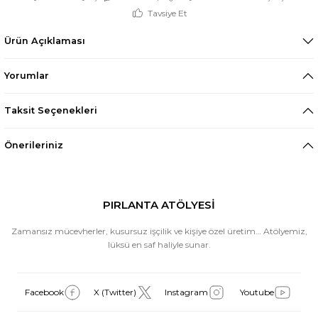
Tavsiye Et
Ürün Açıklaması
Yorumlar
Taksit Seçenekleri
Önerileriniz
PIRLANTA ATÖLYESİ
Zamansız mücevherler, kusursuz işçilik ve kişiye özel üretim… Atölyemiz,
lüksü en saf haliyle sunar.
Facebook
X (Twitter)
Instagram
Youtube