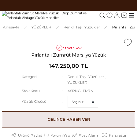
Tüm siparişlerde 1000 TL ve üzeri ücretsiz kargo.
Tüm siparişlerde 1000 TL ve üzeri ücretsiz kargo. #2
Tüm siparişlerde 1000 TL ve üzeri ücretsiz kargo. #3
Anasayfa
YÜZÜKLER
Renkli Taşlı Yüzükler
Pırlantalı Zü
Stokta Yok
Pırlantalı Zümrüt Marsilya Yüzük
147.250,00 TL
Kategori
Renkli Taşlı Yüzükler
,
YÜZÜKLER
Stok Kodu
4SPNGLFM7N
Yüzük Ölçüsü
GELİNCE HABER VER
Ürünü Paylaş
Yorum Yap
Fiyat Alarmı
Karşılaştır