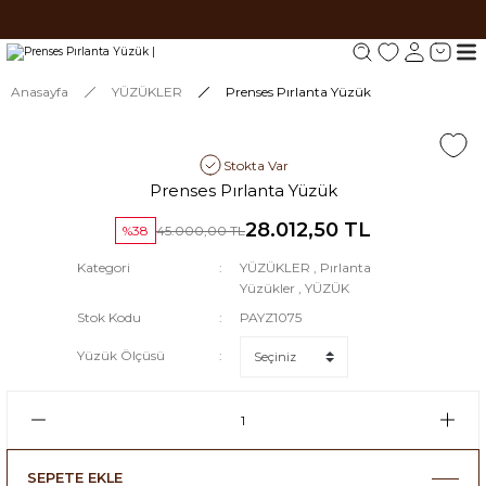
Tüm siparişlerde 1000 TL ve üzeri ücretsiz kargo.
Tüm siparişlerde 1000 TL ve üzeri ücretsiz kargo. #2
Tüm siparişlerde 1000 TL ve üzeri ücretsiz kargo. #3
Anasayfa
YÜZÜKLER
Prenses Pırlanta Yüzük
Stokta Var
Prenses Pırlanta Yüzük
28.012,50 TL
%38
45.000,00 TL
Kategori
YÜZÜKLER
,
Pırlanta
Yüzükler
,
YÜZÜK
Stok Kodu
PAYZ1075
Yüzük Ölçüsü
SEPETE EKLE