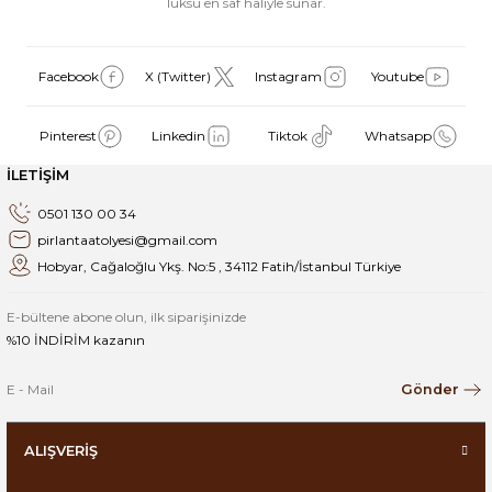
lüksü en saf haliyle sunar.
Facebook
X (Twitter)
Instagram
Youtube
Pinterest
Linkedin
Tiktok
Whatsapp
İLETİŞİM
0501 130 00 34
pirlantaatolyesi@gmail.com
Hobyar, Cağaloğlu Ykş. No:5 , 34112 Fatih/İstanbul Türkiye
E-bültene abone olun, ilk siparişinizde
%10 İNDİRİM kazanın
Gönder
ALIŞVERİŞ