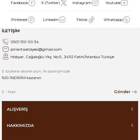
Facebook
X (Twitter)
Instagram
Youtube
Pinterest
Linkedin
Tiktok
Whatsapp
İLETİŞİM
0501 130 00 34
pirlantaatolyesi@gmail.com
Hobyar, Cağaloğlu Ykş. No:5 , 34112 Fatih/İstanbul Türkiye
E-bültene abone olun, ilk siparişinizde
%10 İNDİRİM kazanın
Gönder
ALIŞVERİŞ
HAKKIMIZDA