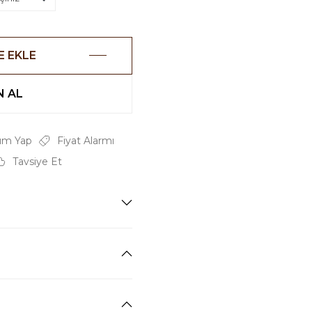
E EKLE
 AL
um Yap
Fiyat Alarmı
Tavsiye Et