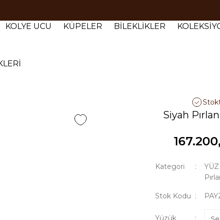
Tüm siparişlerde 1000 TL ve üzeri ücretsiz kargo.
Tüm siparişlerde 1000 TL ve üzeri ücretsiz kargo. #2
KOLYE UCU
KÜPELER
BİLEKLİKLER
KOLEKSİ
Tüm siparişlerde 1000 TL ve üzeri ücretsiz kargo. #3
KLERİ
Stok
Siyah Pırlan
167.200
Kategori
YÜZ
Pırl
Stok Kodu
PAY
Yüzük