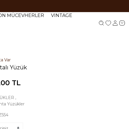
YON MÜCEVHERLER
VINTAGE
ta Var
talı Yüzük
,00 TL
ÜKLER
,
anta Yüzükler
Z554